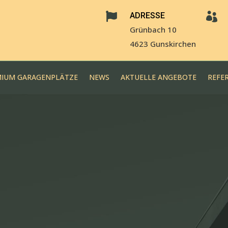

ADRESSE

Grünbach 10
4623 Gunskirchen
IUM GARAGENPLÄTZE
NEWS
AKTUELLE ANGEBOTE
REFE