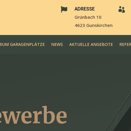

ADRESSE

Grünbach 10
4623 Gunskirchen
IUM GARAGENPLÄTZE
NEWS
AKTUELLE ANGEBOTE
REFE
ewerbe